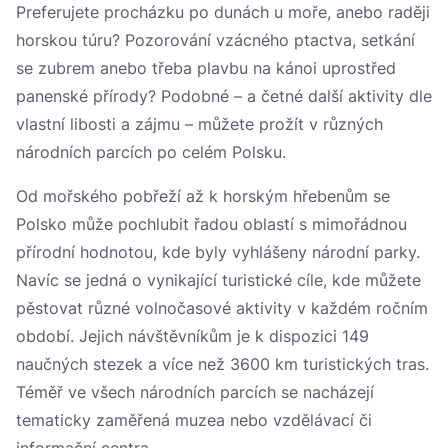
Україна
Preferujete procházku po dunách u moře, anebo raději
horskou túru? Pozorování vzácného ptactva, setkání
Zamknij
se zubrem anebo třeba plavbu na kánoi uprostřed
panenské přírody? Podobné – a četné další aktivity dle
vlastní libosti a zájmu – můžete prožít v různých
národních parcích po celém Polsku.
Od mořského pobřeží až k horským hřebenům se
Polsko může pochlubit řadou oblastí s mimořádnou
přírodní hodnotou, kde byly vyhlášeny národní parky.
Navíc se jedná o vynikající turistické cíle, kde můžete
pěstovat různé volnočasové aktivity v každém ročním
období. Jejich návštěvníkům je k dispozici 149
naučných stezek a více než 3600 km turistických tras.
Téměř ve všech národních parcích se nacházejí
tematicky zaměřená muzea nebo vzdělávací či