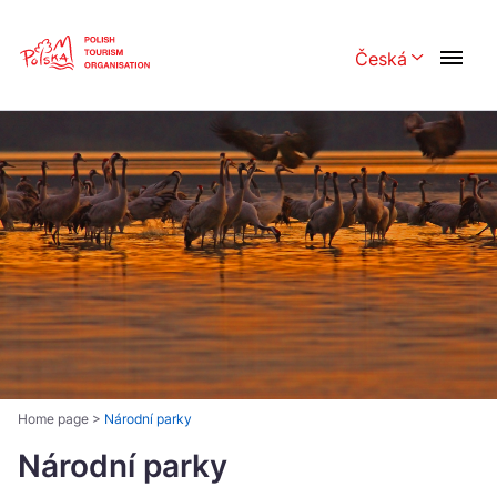
Skip
Link
Česká
Rozwiń menu 
Polski
English
Česká
中国
Dansk
Deutsch
Español
Français
Italiano
Magyar
Nederlands
日本語
Português
Norsk
Home page
>
Národní parky
Suomi
Národní parky
Svenska