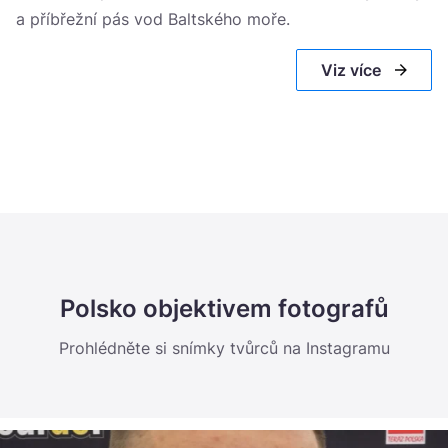
a příbřežní pás vod Baltského moře.
Słowińský národní park – polská Sahara
Wolinský národní park
Viz více
Polsko objektivem fotografů
Prohlédněte si snímky tvůrců na Instagramu