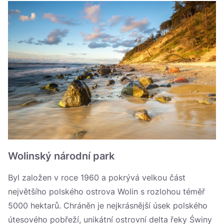
Gorecký národní park
Tatranský národní park
Pieninský národní park
Magurský národní park
Bieszczadzki National Park
Národní park Stolové hory
Krkonošský národní park
Wolinský národní park
Velkopolský národní park
Národní park Tucholské bory
Byl založen v roce 1960 a pokrývá velkou část
největšího polského ostrova Wolin s rozlohou téměř
Drawenský národní park
5000 hektarů. Chráněn je nejkrásnější úsek polského
Národní park Ústí Warty
útesového pobřeží, unikátní ostrovní delta řeky Świny