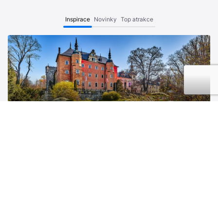
Inspirace
Novinky
Top atrakce
Zámek Kliczków
Vidět víc
10 důvodů proč navštívit
OBJEVTE MALEBNOU
Polsko
DUŠI POLSKÝCH VESNIC