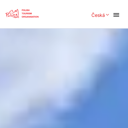
Skip
Link
Česká
Rozwiń menu 
Polski
English
Česká
中国
Dansk
Deutsch
Español
Français
Italiano
Magyar
Nederlands
日本語
Português
Norsk
Suomi
Svenska