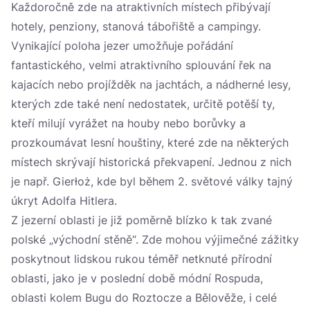
Každoročně zde na atraktivních místech přibývají
hotely, penziony, stanová tábořiště a campingy.
Vynikající poloha jezer umožňuje pořádání
fantastického, velmi atraktivního splouvání řek na
kajacích nebo projížděk na jachtách, a nádherné lesy,
kterých zde také není nedostatek, určitě potěší ty,
kteří milují vyrážet na houby nebo borůvky a
prozkoumávat lesní houštiny, které zde na některých
místech skrývají historická překvapení. Jednou z nich
je např. Gierłoż, kde byl během 2. světové války tajný
úkryt Adolfa Hitlera.
Z jezerní oblasti je již poměrně blízko k tak zvané
polské „východní stěně“. Zde mohou výjimečné zážitky
poskytnout lidskou rukou téměř netknuté přírodní
oblasti, jako je v poslední době módní Rospuda,
oblasti kolem Bugu do Roztocze a Bělověže, i celé