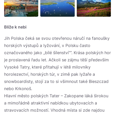
Blíže k nebi
Jih Polska čeká se svou otevřenou náručí na fanoušky
horských výstupů a lyžování, v Polsku často
označovaného jako „bílé šílenství“”. Krása polských hor
je proslavená řadu let. Ačkoli se zájmu těší především
Vysoké Tatry, které přitahují v létě milovníky
horolezectví, horských túr, v zimě pak lyžaře a
snowboardisty, stojí za to si všimnout také Bieszczad
nebo Krkonoš.
Hlavní město polských Tater – Zakopane láká širokou
a mimořádně atraktivní nabídkou ubytovacích a
stravovacích možností. Vhodná místa si zde najdou