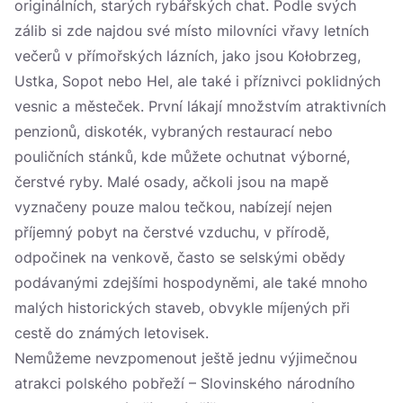
originálních, starých rybářských chat. Podle svých
zálib si zde najdou své místo milovníci vřavy letních
večerů v přímořských lázních, jako jsou Kołobrzeg,
Ustka, Sopot nebo Hel, ale také i příznivci poklidných
vesnic a městeček. První lákají množstvím atraktivních
penzionů, diskoték, vybraných restaurací nebo
pouličních stánků, kde můžete ochutnat výborné,
čerstvé ryby. Malé osady, ačkoli jsou na mapě
vyznačeny pouze malou tečkou, nabízejí nejen
příjemný pobyt na čerstvé vzduchu, v přírodě,
odpočinek na venkově, často se selskými obědy
podávanými zdejšími hospodyněmi, ale také mnoho
malých historických staveb, obvykle míjených při
cestě do známých letovisek.
Nemůžeme nevzpomenout ještě jednu výjimečnou
atrakci polského pobřeží – Slovinského národního