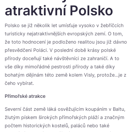
Україна
atraktivní Polsko
Zamknij
Polsko se již několik let umísťuje vysoko v žebříčcích
turisticky nejatraktivnějších evropských zemí. O tom,
že toto hodnocení je podloženo realitou jsou již dávno
přesvědčeni Poláci. V poslední době krásy polské
přírody doceňují také návštěvníci ze zahraničí. A to
vše díky mimořádné pestrosti přírody a také díky
bohatým dějinám této země kolem Visly, protože…je z
čeho vybírat.
Přímořské atrakce
Severní část země láká osvěžujícím koupáním v Baltu,
žlutým pískem širokých přímořských pláží a značným
počtem historických kostelů, paláců nebo také