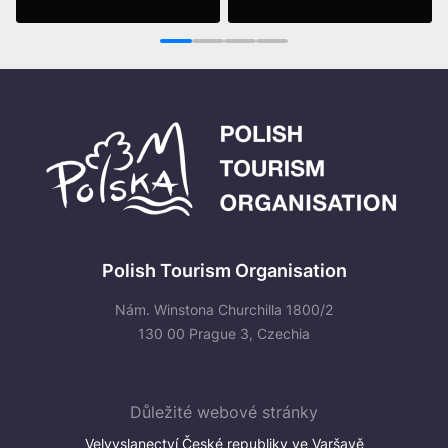
EVROPY 2023!
Vidět víc
Vidět víc
1
2
3
4
Polish Tourism Organisation
Nám. Winstona Churchilla 1800/2
130 00 Prague 3, Czechia
Důležité webové stránky
Velvyslanectví České republiky ve Varšavě