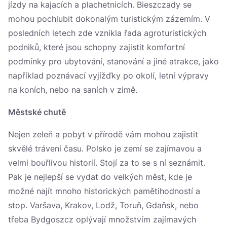
jízdy na kajacích a plachetnicích. Bieszczady se
mohou pochlubit dokonalým turistickým zázemím. V
posledních letech zde vznikla řada agroturistických
podniků, které jsou schopny zajistit komfortní
podmínky pro ubytování, stanování a jiné atrakce, jako
například poznávací vyjížďky po okolí, letní výpravy
na koních, nebo na saních v zimě.
Městské chutě
Nejen zeleň a pobyt v přírodě vám mohou zajistit
skvělé trávení času. Polsko je zemí se zajímavou a
velmi bouřlivou historií. Stojí za to se s ní seznámit.
Pak je nejlepší se vydat do velkých měst, kde je
možné najít mnoho historických pamětihodností a
stop. Varšava, Krakov, Lodž, Toruň, Gdaňsk, nebo
třeba Bydgoszcz oplývají množstvím zajímavých