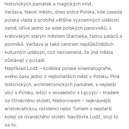
historických památek a magických míst.
Varšava, hlavní město, dnes srdce Polska, kde zasedá
polská vláda a probíhá většina významných událostí
země, dříve jedno ze sídel polských panovníků, s
královským starým městem Starówka, řadou paláců a
pomníků. Varšava je také centrem nejdůležitějších
kulturních událostí, což neznamená, že jiná města
zůstávají v pozadí.
Například Lodž – kolébka polské kinematografie,
svého času jedno z nejbohatších měst v Polsku. Plná
historických, architektonických památek, s nejdelší
ulicí v Polsku, ležící v sousedství s Łęczycí – hradem
ze čtrnáctého století, Nieborowem – nejkrásnější
aristokratickou rezidencí nebo Tumem s nejstarší
kolejí ze dvanáctého století. Navštivte Lodž, stojí to
za to.