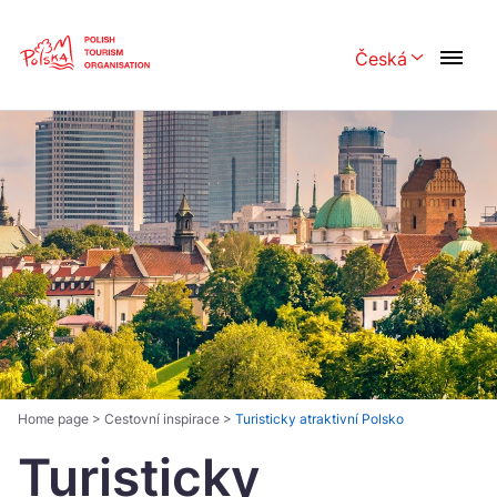
Skip
Link
Česká
Rozwiń menu 
Polski
English
Česká
中国
Dansk
Deutsch
Español
Français
Italiano
Magyar
Nederlands
日本語
Português
Norsk
Home page
>
Cestovní inspirace
>
Turisticky atraktivní Polsko
Turisticky
Suomi
Svenska