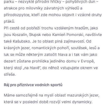
parku – nezvyklé přírodní hříčky – pohyblivých dun –
atrakce pro milovníky závratných výhledů a
přírodozpytce, kteří zde mohou objevit i vzácné druhy
ptáků.
Při cestě od pobřeží trochu vzdáleným hradům, jako
jsou Koszalin, Słupsk nebo Kamień Pomorski, navštivte
také Kašubsko. Je to oblast plná zajímavostí. Od
krásných jezer, romantických pohoří, soutěsek, lesů a
luk se může některým zatočit hlava a i tak vám jako
dezert zůstane prohlídka jediného domu v Evropě,
který stojí „na hlavě”, do něhož vstupujete oknem ve
střeše.
Ráj pro příznivce vodních sportů
Máme samozřejmě na mysli oblast mazurských jezer,
která se v poslední době rozvíjí velmi dynamicky.