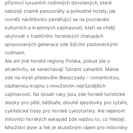
příznivci luxusních rodinných dovolených, které
nabízejí známé penzionáty a pohodlné hotely, jak
rovněž návštěvníci zaměřující se na poznávání
kulturních a krajinných zajímavostí, kteří se chtějí
ubytovat v tradičního horalských chalupách
spravovaných generace zde žijícími pasteveckými
rodinami.
Ale ani jiné horské regiony Polska, pokud jde o
atraktivitu, se nenechávají Tatrami zahanbit. Máme
zde na mysli především Bieszczady – romantickou,
nádhernou krajinu s množstvím nejrůznějších
zajímavostí. Na dosah ruky jsou zde horské turistické
stezky pro pěší, běžkaře, dlouhé sjezdovky pro lyžaře,
cyklistické trasy pro horské cykloturisty. Ale nejenom
milovníci horských eskapád zde najdou to, co hledají.
Množství jezer a řek je skutečným rájem pro milovníky