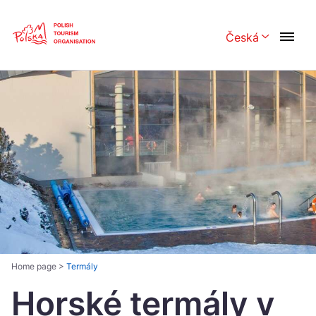
Skip
Link
Česká
Rozwiń menu 
Polski
English
Česká
中国
Dansk
Deutsch
Español
Français
Italiano
Magyar
Nederlands
日本語
Português
Norsk
Home page
>
Termály
Horské termály v
Suomi
Svenska