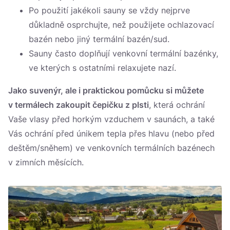
Po použití jakékoli sauny se vždy nejprve
důkladně osprchujte, než použijete ochlazovací
bazén nebo jiný termální bazén/sud.
Sauny často doplňují venkovní termální bazénky,
ve kterých s ostatními relaxujete nazí.
Jako suvenýr, ale i praktickou pomůcku si můžete
v termálech zakoupit čepičku z plsti
, která ochrání
Vaše vlasy před horkým vzduchem v saunách, a také
Vás ochrání před únikem tepla přes hlavu (nebo před
deštěm/sněhem) ve venkovních termálních bazénech
v zimních měsících.