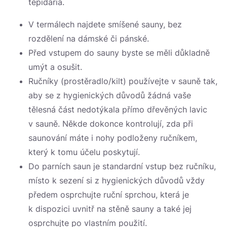
tepidaria.
V termálech najdete smíšené sauny, bez
rozdělení na dámské či pánské.
Před vstupem do sauny byste se měli důkladně
umýt a osušit.
Ručníky (prostěradlo/kilt) používejte v sauně tak,
aby se z hygienických důvodů žádná vaše
tělesná část nedotýkala přímo dřevěných lavic
v sauně. Někde dokonce kontrolují, zda při
saunování máte i nohy podloženy ručníkem,
který k tomu účelu poskytují.
Do parních saun je standardní vstup bez ručníku,
místo k sezení si z hygienických důvodů vždy
předem osprchujte ruční sprchou, která je
k dispozici uvnitř na stěně sauny a také jej
osprchujte po vlastním použití.