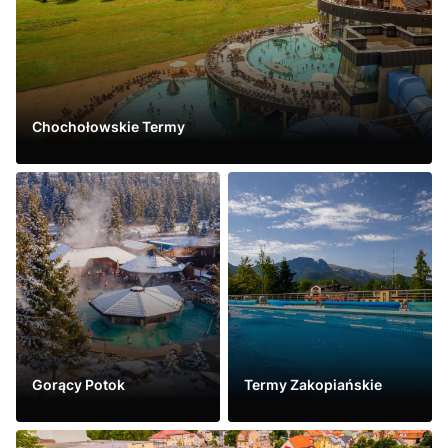
Chochołowskie Termy
Vidět víc
Gorący Potok
Termy Zakopiańskie
Vidět víc
Vidět víc