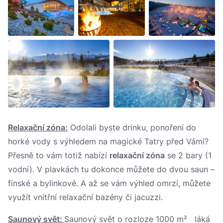
Relaxační zóna:
Odolali byste drinku, ponoření do
horké vody s výhledem na magické Tatry před Vámi?
Přesně to vám totiž nabízí
relaxační zóna
se 2 bary (1
vodní). V plavkách tu dokonce můžete do dvou saun –
finské a bylinkové. A až se vám výhled omrzí, můžete
využít vnitřní relaxační bazény či jacuzzi.
Saunový svět:
Saunový svět o rozloze 1000 m² láká