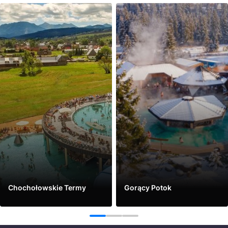
Chochołowskie Termy
Gorący Potok
Vidět víc
Vidět víc
1
2
3