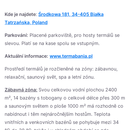
Україна
Kde je najdete
:
Środkowa 181, 34-405 Białka
Zamknij
Tatrzańska, Poland
Parkování:
Placené parkoviště, pro hosty termálů se
slevou. Platí se na kase spolu se vstupným.
Aktuální informace:
www.termabania.pl
Prostředí termálů je rozčleněné na zóny: zábavnou,
relaxační, saunový svět, spa a letní zónu.
Zábavná zóna:
Svou celkovou vodní plochou 2400
m², 14 bazény s tobogany o celkové délce přes 300 m
a saunovým světem o ploše 1000 m² má rozhodně co
nabídnout i těm nejnáročnějším hostům. Teplota
vnitřních a venkovních bazénů se pohybuje mezi 34