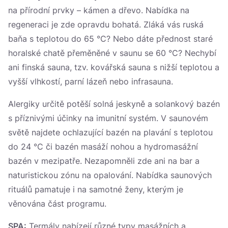
na přírodní prvky – kámen a dřevo. Nabídka na
regeneraci je zde opravdu bohatá. Zláká vás ruská
baňa s teplotou do 65 °C? Nebo dáte přednost staré
horalské chatě přeměněné v saunu se 60 °C? Nechybí
ani finská sauna, tzv. kovářská sauna s nižší teplotou a
vyšší vlhkostí, parní lázeň nebo infrasauna.
Alergiky určitě potěší solná jeskyně a solankový bazén
s příznivými účinky na imunitní systém. V saunovém
světě najdete ochlazující bazén na plavání s teplotou
do 24 °C či bazén masáží nohou a hydromasážní
bazén v mezipatře. Nezapomněli zde ani na bar a
naturistickou zónu na opalování. Nabídka saunových
rituálů pamatuje i na samotné ženy, kterým je
věnována část programu.
SPA:
Termály nabízejí různé typy masážních a