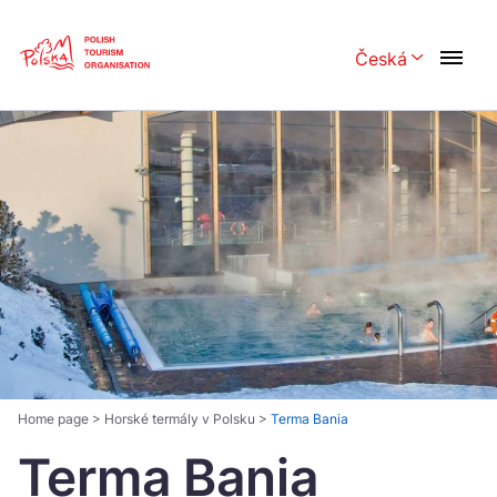
Skip
Link
Česká
Rozwiń menu 
Polski
English
Česká
中国
Dansk
Deutsch
Español
Français
Italiano
Magyar
Nederlands
日本語
Português
Norsk
Home page
>
Horské termály v Polsku
>
Terma Bania
Terma Bania
Suomi
Svenska