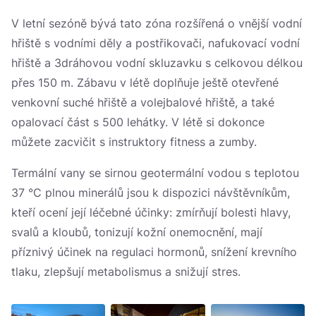
V letní sezóně bývá tato zóna rozšířená o vnější vodní
hřiště s vodními děly a postřikovači, nafukovací vodní
hřiště a 3dráhovou vodní skluzavku s celkovou délkou
přes 150 m. Zábavu v létě doplňuje ještě otevřené
venkovní suché hřiště a volejbalové hřiště, a také
opalovací část s 500 lehátky. V létě si dokonce
můžete zacvičit s instruktory fitness a zumby.
Termální vany se sirnou geotermální vodou s teplotou
37 °C plnou minerálů jsou k dispozici návštěvníkům,
kteří ocení její léčebné účinky: zmírňují bolesti hlavy,
svalů a kloubů, tonizují kožní onemocnění, mají
příznivý účinek na regulaci hormonů, snížení krevního
tlaku, zlepšují metabolismus a snižují stres.