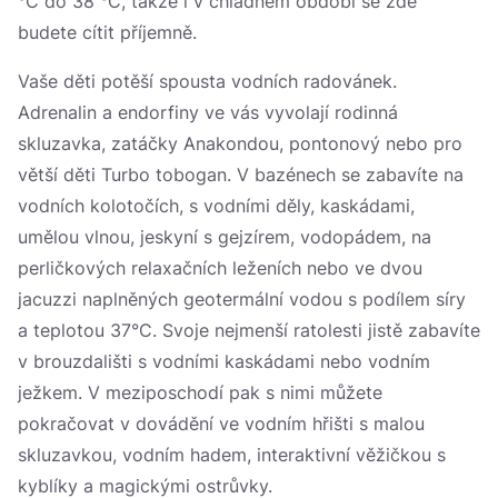
°C do 38 °C, takže i v chladném období se zde
budete cítit příjemně.
Vaše děti potěší spousta vodních radovánek.
Adrenalin a endorfiny ve vás vyvolají rodinná
skluzavka, zatáčky Anakondou, pontonový nebo pro
větší děti Turbo tobogan. V bazénech se zabavíte na
vodních kolotočích, s vodními děly, kaskádami,
umělou vlnou, jeskyní s gejzírem, vodopádem, na
perličkových relaxačních leženích nebo ve dvou
jacuzzi naplněných geotermální vodou s podílem síry
a teplotou 37°C. Svoje nejmenší ratolesti jistě zabavíte
v brouzdališti s vodními kaskádami nebo vodním
ježkem. V meziposchodí pak s nimi můžete
pokračovat v dovádění ve vodním hřišti s malou
skluzavkou, vodním hadem, interaktivní věžičkou s
kyblíky a magickými ostrůvky.