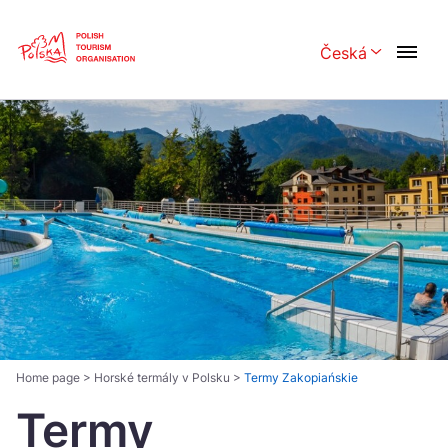
Skip
Link
Česká
Rozwiń menu 
Polski
English
Česká
中国
Dansk
Deutsch
Español
Français
Italiano
Magyar
Nederlands
日本語
Português
Norsk
Home page
>
Horské termály v Polsku
>
Termy Zakopiańskie
Termy
Suomi
Svenska