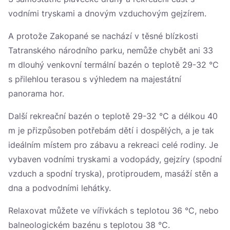
vodními tryskami a dnovým vzduchovým gejzírem.
A protože Zakopané se nachází v těsné blízkosti
Tatranského národního parku, nemůže chybět ani 33
m dlouhý venkovní termální bazén o teplotě 29-32 °C
s přilehlou terasou s výhledem na majestátní
panorama hor.
Další rekreační bazén o teplotě 29-32 °C a délkou 40
m je přizpůsoben potřebám dětí i dospělých, a je tak
ideálním místem pro zábavu a rekreaci celé rodiny. Je
vybaven vodními tryskami a vodopády, gejzíry (spodní
vzduch a spodní tryska), protiproudem, masáží stěn a
dna a podvodními lehátky.
Relaxovat můžete ve vířivkách s teplotou 36 °C, nebo
balneologickém bazénu s teplotou 38 °C.