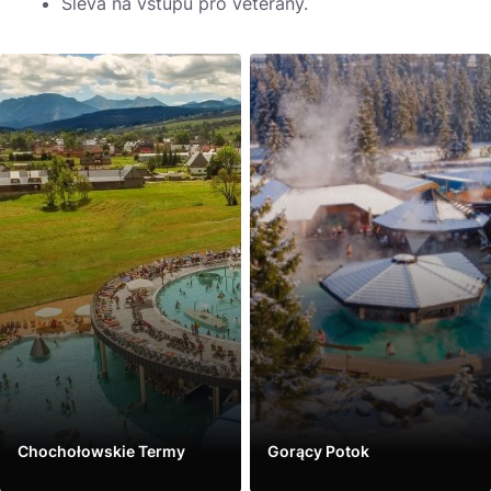
Sleva na vstupu pro veterány.
Chochołowskie Termy
Gorący Potok
Vidět víc
Vidět víc