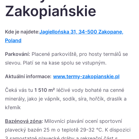
Україна
Zakopiańskie
Zamknij
Kde je najdete
:
Jagiellońska 31, 34-500 Zakopane,
Poland
Parkování:
Placené parkoviště, pro hosty termálů se
slevou. Platí se na kase spolu se vstupným.
Aktuální informace:
www.termy-zakopianskie.pl
Čeká vás tu
1 510 m²
léčivé vody bohaté na cenné
minerály, jako je vápník, sodík, síra, hořčík, draslík a
křemík
Bazénová zóna
:
Milovníci plavání ocení sportovní
plavecký bazén 25 m o teplotě 29-32 °C. K dispozici
3 samostatné plavecké dráhy a rekreační část s