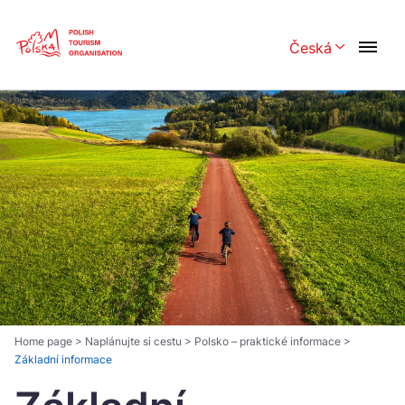
Skip
Link
Česká
Rozwiń menu 
Polski
English
Česká
中国
Dansk
Deutsch
Español
Français
Italiano
Magyar
Nederlands
日本語
Português
Norsk
Home page
>
Naplánujte si cestu
>
Polsko – praktické informace
>
Základní informace
Suomi
Svenska