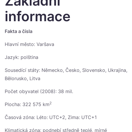
Základní
Україна
informace
Zamknij
Fakta a čísla
Hlavní město: Varšava
Jazyk: polština
Sousedící státy: Německo, Česko, Slovensko, Ukrajina,
Bělorusko, Litva
Počet obyvatel (2008): 38 mil.
2
Plocha: 322 575 km
Časová zóna: Léto: UTC+2, Zima: UTC+1
Klimatická zóna: podnebí středně teplé, mírné