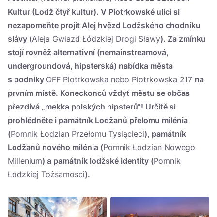
Kultur
(Lodž čtyř kultur). V Piotrkowské ulici si
nezapomeňte projít
Alej hvězd Lodžského chodníku
slávy
(
Aleja Gwiazd Łódzkiej Drogi Sławy
). Za zmínku
stojí rovněž alternativní (nemainstreamová,
undergroundová, hipsterská) nabídka města
s podniky
OFF Piotrkowska nebo Piotrkowska 217
na
prvním místě. Koneckonců vždyť městu se občas
přezdívá „mekka polských hipsterů“! Určitě si
prohlédněte i památník Lodžanů přelomu milénia
(
Pomnik Łodzian Przełomu Tysiącleci
), památník
Lodžanů nového milénia (
Pomnik Łodzian Nowego
Millenium
) a památník lodžské identity (
Pomnik
Łódzkiej Tożsamości
).