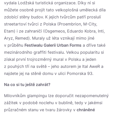
vydala Lodžská turistická organizace. Díky ní si
můžete osobně projít tato velkoplošná umělecká díla
zdobící stěny budov. K jejich tvůrcům patří proslulí
streetartoví tvůrci z Polska (Proembrion, M-City,
Etam) i ze zahraničí (Osgemeos, Eduardo Kobra, Inti,
Aryz, Remed). Muraly už léta vznikají mimo jiné
v průběhu
Festiwalu Galerii Urban Forms
a dříve také
mezinárodního graffiti festivalu. Velkou popularitu si
získal první trojrozměrný mural v Polsku a jeden
z pouhých tří na světě – jeho autorem je Ital AweR a
najdete jej na stěně domu v ulici Pomorska 93.
Na co si tu ještě zahrát?
Milovníkům glampingu lze doporučit nezapomenutelný
zážitek v podobě noclehu v bublině, tedy v jakémsi
průzračném stanu ve tvaru žárovky v
chráněné