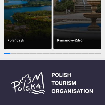
Polańczyk
Rymanów-Zdrój
Vidět víc
Vidět víc
1
2
3
4
5
6
7
8
9
10
11
12
13
14
15