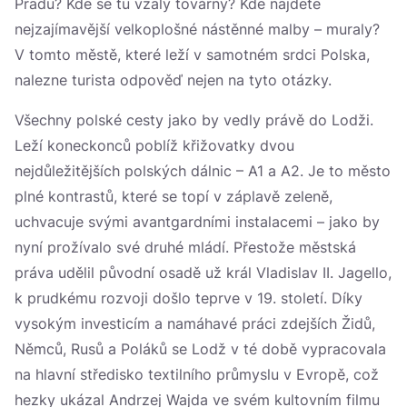
Pradu? Kde se tu vzaly továrny? Kde najdete
nejzajímavější velkoplošné nástěnné malby – muraly?
V tomto městě, které leží v samotném srdci Polska,
nalezne turista odpověď nejen na tyto otázky.
Všechny polské cesty jako by vedly právě do Lodži.
Leží koneckonců poblíž křižovatky dvou
nejdůležitějších polských dálnic – A1 a A2. Je to město
plné kontrastů, které se topí v záplavě zeleně,
uchvacuje svými avantgardními instalacemi – jako by
nyní prožívalo své druhé mládí. Přestože městská
práva udělil původní osadě už král Vladislav II. Jagello,
k prudkému rozvoji došlo teprve v 19. století. Díky
vysokým investicím a namáhavé práci zdejších Židů,
Němců, Rusů a Poláků se Lodž v té době vypracovala
na hlavní středisko textilního průmyslu v Evropě, což
hezky ukázal Andrzej Wajda ve svém kultovním filmu