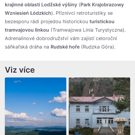
krajinné oblasti Lodžské výšiny
(
Park Krajobrazowy
Wzniesień Łódzkich
). Příznivci retroturistiky se
bezesporu rádi projedou historickou
turistickou
tramvajovou linkou
(Tramwajowa Linia Turystyczna).
Adrenalinové dobrodružství vám zajistí celoroční
sáňkařská dráha na
Rudské hoře
(Rudzka Góra).
Viz více