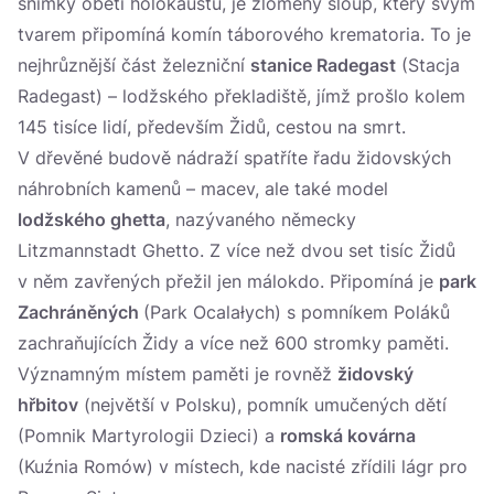
snímky obětí holokaustu, je zlomený sloup, který svým
tvarem připomíná komín táborového krematoria. To je
nejhrůznější část železniční
stanice Radegast
(Stacja
Radegast) – lodžského překladiště, jímž prošlo kolem
145 tisíce lidí, především Židů, cestou na smrt.
V dřevěné budově nádraží spatříte řadu židovských
náhrobních kamenů – macev, ale také model
lodžského ghetta
, nazývaného německy
Litzmannstadt Ghetto. Z více než dvou set tisíc Židů
v něm zavřených přežil jen málokdo. Připomíná je
park
Zachráněných
(Park Ocalałych) s pomníkem Poláků
zachraňujících Židy a více než 600 stromky paměti.
Významným místem paměti je rovněž
židovský
hřbitov
(největší v Polsku), pomník umučených dětí
(Pomnik Martyrologii Dzieci) a
romská kovárna
(Kuźnia Romów) v místech, kde nacisté zřídili lágr pro