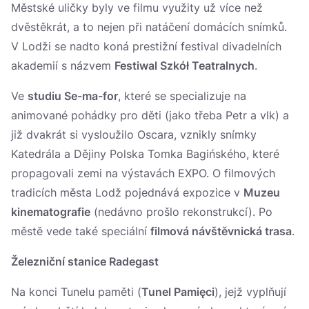
Městské uličky byly ve filmu využity už více než
dvěstěkrát, a to nejen při natáčení domácích snímků.
V Lodži se nadto koná prestižní festival divadelních
akademií s názvem
Festiwal Szkół Teatralnych
.
Ve
studiu Se-ma-for
, které se specializuje na
animované pohádky pro děti (jako třeba Petr a vlk) a
již dvakrát si vysloužilo Oscara, vznikly snímky
Katedrála a Dějiny Polska Tomka Bagińského, které
propagovali zemi na výstavách EXPO. O filmových
tradicích města Lodž pojednává expozice v
Muzeu
kinematografie
(nedávno prošlo rekonstrukcí). Po
městě vede také speciální
filmová návštěvnická trasa
.
Železniční stanice Radegast
Na konci Tunelu paměti (
Tunel Pamięci
), jejž vyplňují