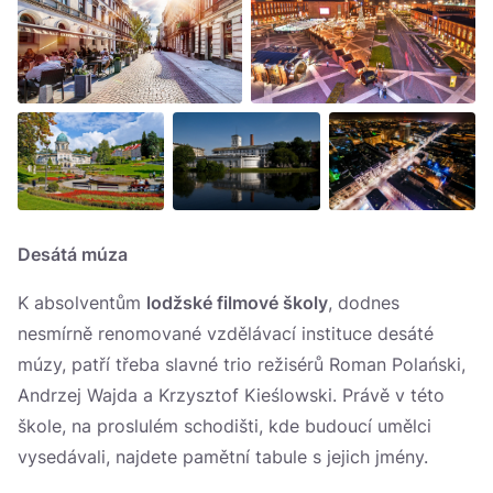
Desátá múza
K absolventům
lodžské filmové školy
, dodnes
nesmírně renomované vzdělávací instituce desáté
múzy, patří třeba slavné trio režisérů Roman Polański,
Andrzej Wajda a Krzysztof Kieślowski. Právě v této
škole, na proslulém schodišti, kde budoucí umělci
vysedávali, najdete pamětní tabule s jejich jmény.