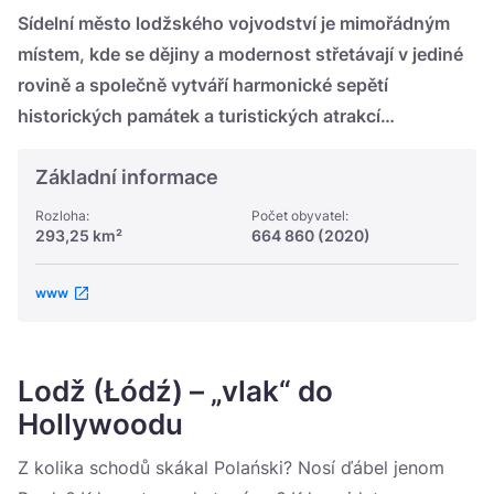
Україна
Sídelní město lodžského vojvodství je mimořádným
místem, kde se dějiny a modernost střetávají v jediné
Zamknij
rovině a společně vytváří harmonické sepětí
historických památek a turistických atrakcí…
Základní informace
Rozloha:
Počet obyvatel:
293,25 km²
664 860 (2020)
www
Lodž (Łódź) – „vlak“ do
Hollywoodu
Z kolika schodů skákal Polański? Nosí ďábel jenom