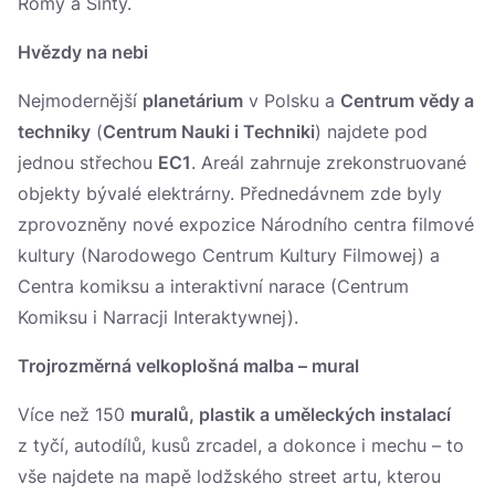
Romy a Sinty.
Hvězdy na nebi
Nejmodernější
planetárium
v Polsku a
Centrum vědy a
techniky
(
Centrum Nauki i Techniki
) najdete pod
jednou střechou
EC1
. Areál zahrnuje zrekonstruované
objekty bývalé elektrárny. Přednedávnem zde byly
zprovozněny nové expozice Národního centra filmové
kultury (Narodowego Centrum Kultury Filmowej) a
Centra komiksu a interaktivní narace (Centrum
Komiksu i Narracji Interaktywnej).
Trojrozměrná velkoplošná malba – mural
Více než 150
muralů, plastik a uměleckých instalací
z tyčí, autodílů, kusů zrcadel, a dokonce i mechu – to
vše najdete na mapě lodžského street artu, kterou