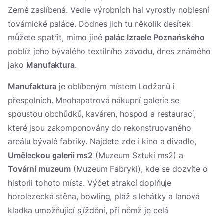
Země zaslíbená. Vedle výrobních hal vyrostly noblesní
továrnické paláce. Dodnes jich tu několik desítek
můžete spatřit, mimo jiné
palác Izraele Poznańského
poblíž jeho bývalého textilního závodu, dnes známého
jako
Manufaktura
.
Manufaktura
je oblíbeným místem Lodžanů i
přespolních. Mnohapatrová nákupní galerie se
spoustou obchůdků, kaváren, hospod a restaurací,
které jsou zakomponovány do rekonstruovaného
areálu bývalé fabriky. Najdete zde i kino a divadlo,
Uměleckou galerii ms2
(Muzeum Sztuki ms2) a
Tovární muzeum
(Muzeum Fabryki), kde se dozvíte o
historii tohoto místa. Výčet atrakcí doplňuje
horolezecká stěna, bowling, pláž s lehátky a lanová
kladka umožňující sjíždění, při němž je celá