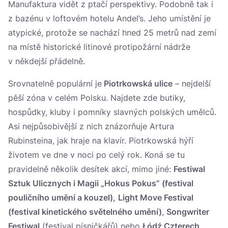
Manufaktura vidět z ptačí perspektivy. Podobně tak i
z bazénu v loftovém hotelu Andel’s. Jeho umístění je
atypické, protože se nachází hned 25 metrů nad zemí
na místě historické litinové protipožární nádrže
v někdejší přádelně.
Srovnatelně populární je
Piotrkowská ulice
– nejdelší
pěší zóna v celém Polsku. Najdete zde butiky,
hospůdky, kluby i pomníky slavných polských umělců.
Asi nejpůsobivější z nich znázorňuje Artura
Rubinsteina, jak hraje na klavír. Piotrkowská hýří
životem ve dne v noci po celý rok. Koná se tu
pravidelně několik desítek akcí, mimo jiné:
Festiwal
Sztuk Ulicznych i Magii „Hokus Pokus”
(festival
pouličního umění a kouzel),
Light Move Festival
(festival kinetického světelného umění)
,
Songwriter
Festiwal
(festival písničkářů) nebo
Łódź Czterech