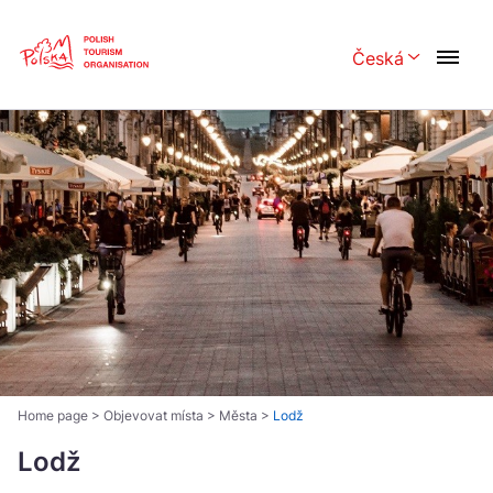
Skip
Link
Česká
Rozwiń menu 
Polski
English
Česká
中国
Dansk
Deutsch
Español
Français
Italiano
Magyar
Nederlands
日本語
Português
Norsk
Home page
>
Objevovat místa
>
Města
>
Lodž
Suomi
Svenska
Lodž