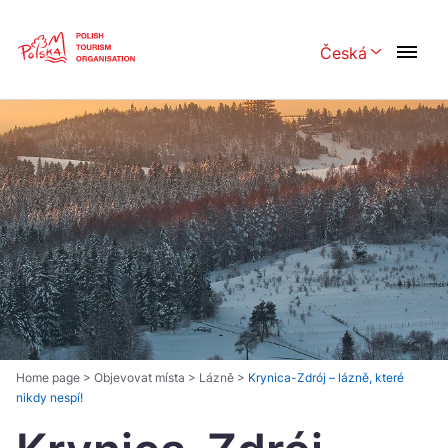
Skip
Link
Česká
Rozwiń menu 
Polski
English
Česká
中国
Dansk
Deutsch
Español
Français
Italiano
Magyar
Nederlands
日本語
Português
Norsk
Home page
>
Objevovat místa
>
Lázně
>
Krynica-Zdrój – lázně, které
nikdy nespí!
Suomi
Svenska