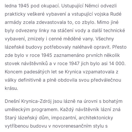
ledna 1945 pod okupací. Ustupující Němci odvezli
prakticky veškeré vybavení a vstupující vojska Rudé
armády zcela zdevastovala to, co zbylo. Mimo jiné
byly odvezeny linky na stáčení vody a další technické
vybavení, zmizely i cenné měděné vany. Všechny
lázeňské budovy potřebovaly naléhavě opravit. Přesto
zde bylo v roce 1945 zaznamenáno prvních několik
stovek návštěvníků a v roce 1947 jich bylo asi 14 000.
Koncem padesátých let se Krynica vzpamatovala z
války definitivně a plně obdovila svou předválečnou
krásu.
Dnešní Krynica-Zdrój jsou lázně na úrovni s bohatým
uměleckým programem. Každý návštěvník lázní zná
Starý lázeňský dům, impozantní, architektonicky
vytříbenou budovu v novorenesančním stylu s