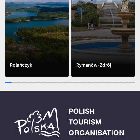
Polańczyk
Rymanów-Zdrój
Vidět víc
Vidět víc
1
2
3
4
5
6
7
8
9
10
11
12
13
14
15
16
17
18
19
20