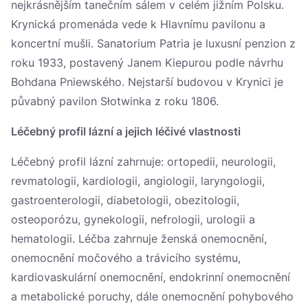
nejkrásnějším tanečním sálem v celém jižním Polsku.
Krynická promenáda vede k Hlavnímu pavilonu a
koncertní mušli. Sanatorium Patria je luxusní penzion z
roku 1933, postavený Janem Kiepurou podle návrhu
Bohdana Pniewského. Nejstarší budovou v Krynici je
půvabný pavilon Słotwinka z roku 1806.
Léčebný profil lázní a jejich léčivé vlastnosti
Léčebný profil lázní zahrnuje: ortopedii, neurologii,
revmatologii, kardiologii, angiologii, laryngologii,
gastroenterologii, diabetologii, obezitologii,
osteoporózu, gynekologii, nefrologii, urologii a
hematologii. Léčba zahrnuje ženská onemocnění,
onemocnění močového a trávicího systému,
kardiovaskulární onemocnění, endokrinní onemocnění
a metabolické poruchy, dále onemocnění pohybového