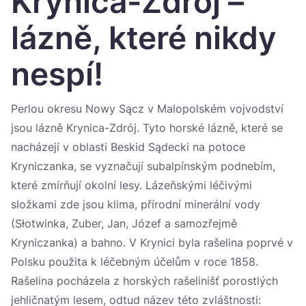
Krynica-Zdrój –
Україна
lázně, které nikdy
Zamknij
nespí!
Perlou okresu Nowy Sącz v Malopolském vojvodství
jsou lázně Krynica-Zdrój. Tyto horské lázně, které se
nacházejí v oblasti Beskid Sądecki na potoce
Kryniczanka, se vyznačují subalpínským podnebím,
které zmírňují okolní lesy. Lázeňskými léčivými
složkami zde jsou klima, přírodní minerální vody
(Słotwinka, Zuber, Jan, Józef a samozřejmě
Kryniczanka) a bahno. V Krynici byla rašelina poprvé v
Polsku použita k léčebným účelům v roce 1858.
Rašelina pocházela z horských rašelinišť porostlých
jehličnatým lesem, odtud název této zvláštnosti: