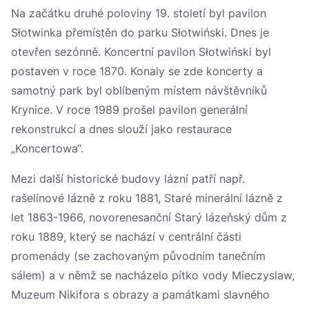
Na začátku druhé poloviny 19. století byl pavilon
Słotwinka přemístěn do parku Słotwiński. Dnes je
otevřen sezónně. Koncertní pavilon Słotwiński byl
postaven v roce 1870. Konaly se zde koncerty a
samotný park byl oblíbeným místem návštěvníků
Krynice. V roce 1989 prošel pavilon generální
rekonstrukcí a dnes slouží jako restaurace
„Koncertowa“.
Mezi další historické budovy lázní patří např.
rašelinové lázně z roku 1881, Staré minerální lázně z
let 1863-1966, novorenesanční Starý lázeňský dům z
roku 1889, který se nachází v centrální části
promenády (se zachovaným původním tanečním
sálem) a v němž se nacházelo pítko vody Mieczyslaw,
Muzeum Nikifora s obrazy a památkami slavného