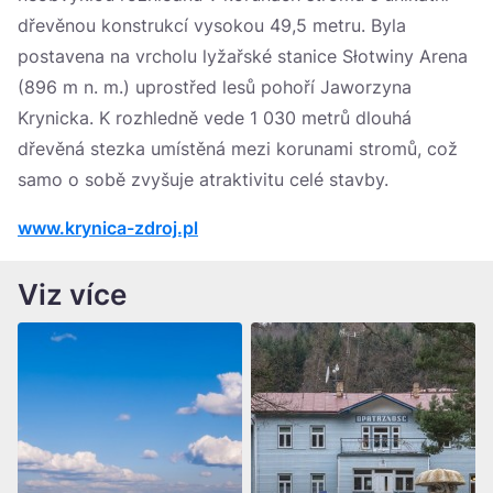
dřevěnou konstrukcí vysokou 49,5 metru. Byla
postavena na vrcholu lyžařské stanice Słotwiny Arena
(896 m n. m.) uprostřed lesů pohoří Jaworzyna
Krynicka. K rozhledně vede 1 030 metrů dlouhá
dřevěná stezka umístěná mezi korunami stromů, což
samo o sobě zvyšuje atraktivitu celé stavby.
www.krynica-zdroj.pl
Viz více