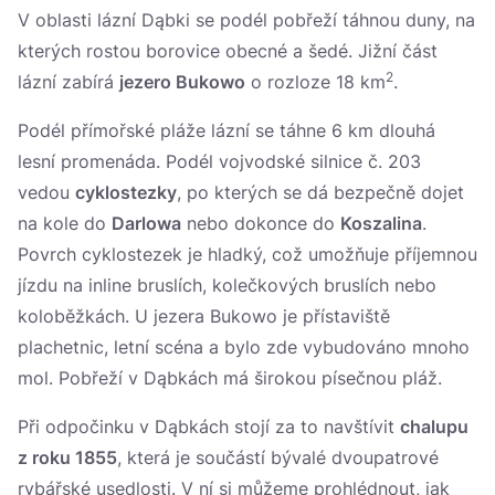
V oblasti lázní Dąbki se podél pobřeží táhnou duny, na
kterých rostou borovice obecné a šedé. Jižní část
2
lázní zabírá
jezero Bukowo
o rozloze 18 km
.
Podél přímořské pláže lázní se táhne 6 km dlouhá
lesní promenáda. Podél vojvodské silnice č. 203
vedou
cyklostezky
, po kterých se dá bezpečně dojet
na kole do
Darlowa
nebo dokonce do
Koszalina
.
Povrch cyklostezek je hladký, což umožňuje příjemnou
jízdu na inline bruslích, kolečkových bruslích nebo
koloběžkách. U jezera Bukowo je přístaviště
plachetnic, letní scéna a bylo zde vybudováno mnoho
mol. Pobřeží v Dąbkách má širokou písečnou pláž.
Při odpočinku v Dąbkách stojí za to navštívit
chalupu
z roku 1855
, která je součástí bývalé dvoupatrové
rybářské usedlosti. V ní si můžeme prohlédnout, jak