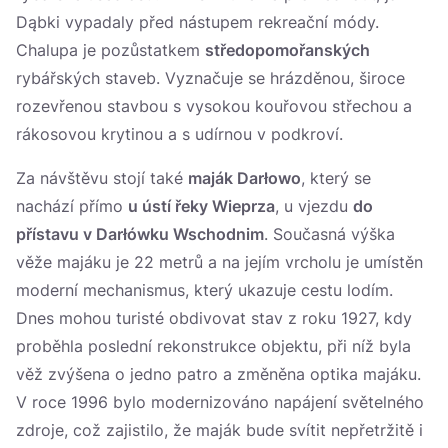
Dąbki vypadaly před nástupem rekreační módy.
Chalupa je pozůstatkem
středopomořanských
rybářských staveb. Vyznačuje se hrázděnou, široce
rozevřenou stavbou s vysokou kouřovou střechou a
rákosovou krytinou a s udírnou v podkroví.
Za návštěvu stojí také
maják Darłowo
, který se
nachází přímo
u ústí řeky Wieprza
, u vjezdu
do
přístavu v Darłówku Wschodnim
. Současná výška
věže majáku je 22 metrů a na jejím vrcholu je umístěn
moderní mechanismus, který ukazuje cestu lodím.
Dnes mohou turisté obdivovat stav z roku 1927, kdy
proběhla poslední rekonstrukce objektu, při níž byla
věž zvýšena o jedno patro a změněna optika majáku.
V roce 1996 bylo modernizováno napájení světelného
zdroje, což zajistilo, že maják bude svítit nepřetržitě i