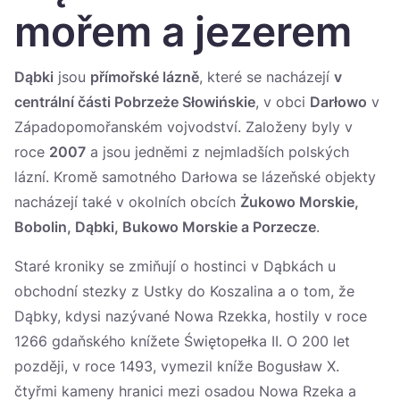
Україна
mořem a jezerem
Zamknij
Dąbki
jsou
přímořské lázně
, které se nacházejí
v
centrální části Pobrzeże Słowińskie
, v obci
Darłowo
v
Západopomořanském vojvodství. Založeny byly v
roce
2007
a jsou jedněmi z nejmladších polských
lázní. Kromě samotného Darłowa se lázeňské objekty
nacházejí také v okolních obcích
Żukowo Morskie,
Bobolin, Dąbki, Bukowo Morskie a Porzecze
.
Staré kroniky se zmiňují o hostinci v Dąbkách u
obchodní stezky z Ustky do Koszalina a o tom, že
Dąbky, kdysi nazývané Nowa Rzekka, hostily v roce
1266 gdaňského knížete Świętopełka II. O 200 let
později, v roce 1493, vymezil kníže Bogusław X.
čtyřmi kameny hranici mezi osadou Nowa Rzeka a