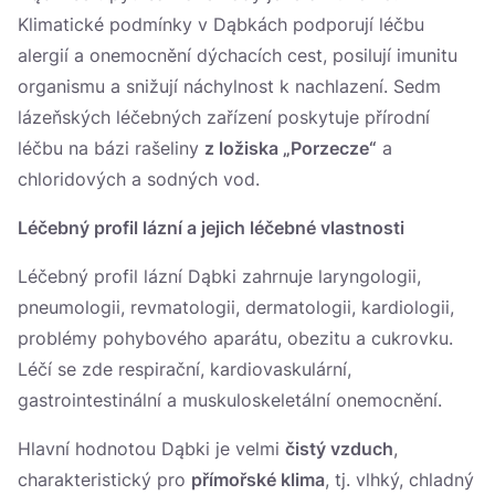
Klimatické podmínky v Dąbkách podporují léčbu
alergií a onemocnění dýchacích cest, posilují imunitu
organismu a snižují náchylnost k nachlazení. Sedm
lázeňských léčebných zařízení poskytuje přírodní
léčbu na bázi rašeliny
z ložiska „Porzecze“
a
chloridových a sodných vod.
Léčebný profil lázní a jejich léčebné vlastnosti
Léčebný profil lázní Dąbki zahrnuje laryngologii,
pneumologii, revmatologii, dermatologii, kardiologii,
problémy pohybového aparátu, obezitu a cukrovku.
Léčí se zde respirační, kardiovaskulární,
gastrointestinální a muskuloskeletální onemocnění.
Hlavní hodnotou Dąbki je velmi
čistý vzduch
,
charakteristický pro
přímořské klima
, tj. vlhký, chladný