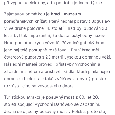
při výpadku elektřiny, a to po dobu jednoho týdne.
Zajímavou památkou je
hrad – muzeum
pomořanských knížat
, který nechal postavit Boguslaw
V. ve druhé polovině 14. století. Hrad byl budován 20
let a byl tak impozantní, že dostal úctyhodný název
Hrad pomořanských vévodů. Původně gotický hrad
jeho najitelé postupně rozšiřovali. První hrad měl
čtvercový půdorys s 23 metrů vysokou obrannou věží.
Následní majitelé provedli přístavby východním a
západním směrem a přistavěli křídla, která plnila nejen
obrannou funkci, ale také zvětšovala obytný prostor
rozrůstajícího se vévodského dvora.
Turistickou atrakcí je
posuvný most
z 80. let 20.
století spojující Východní Darłówko se Západním.
Jedná se o jediný posuvný most v Polsku, proto stojí