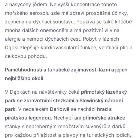
a nasycený jódem. Nejvyšší koncentrace tohoto
mořského aerosolu zde má zdraví prospěšné účinky,
zejména na dýchací soustavu. Používá se také k léčbě
mnoha dalších onemocnění a má pozitivní vliv na
alergie a nemoci dýchacích cest. Pobyt v lázních
Dąbki zlepšuje kardiovaskulární funkce, ventilaci plic a
celkovou pohodu.
Pamětihodnosti a turistické zajímavosti lázní a jejich
nejbližšího okolí
V Dąbkách na návštěvníky čeká
přímořský lázeňský
park
se zdravotními stezkami a Slowińský národní
park
. V nedalekém
Darlowě
se nachází
hrad s
pirátskou legendou
. Nechybí ani
přímořské atrakce
–
stánky s nepřeberným množstvím suvenýrů a dárků
pro každou příležitost a plavby na turistických lodích.