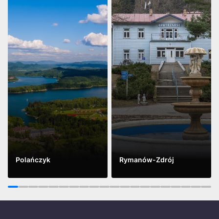
Polańczyk
Rymanów-Zdrój
Vidět víc
Vidět víc
1
2
3
4
5
6
7
8
9
10
11
12
13
14
15
16
17
18
19
20