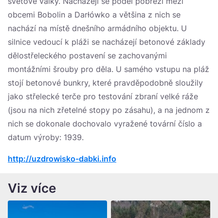
světové války. Nacházejí se podél pobřeží mezi
obcemi Bobolin a Darłówko a většina z nich se
nachází na místě dnešního armádního objektu. U
silnice vedoucí k pláži se nacházejí betonové základy
dělostřeleckého postavení se zachovanými
montážními šrouby pro děla. U samého vstupu na pláž
stojí betonové bunkry, které pravděpodobně sloužily
jako střelecké terče pro testování zbraní velké ráže
(jsou na nich zřetelné stopy po zásahu), a na jednom z
nich se dokonale dochovalo vyražené tovární číslo a
datum výroby: 1939.
http://uzdrowisko-dabki.info
Viz více