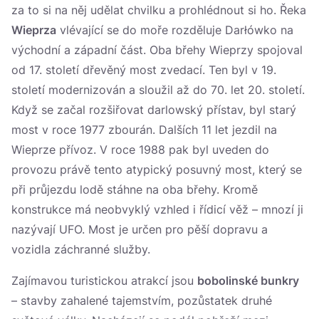
za to si na něj udělat chvilku a prohlédnout si ho. Řeka
Wieprza
vlévající se do moře rozděluje Darłówko na
východní a západní část. Oba břehy Wieprzy spojoval
od 17. století dřevěný most zvedací. Ten byl v 19.
století modernizován a sloužil až do 70. let 20. století.
Když se začal rozšiřovat darlowský přístav, byl starý
most v roce 1977 zbourán. Dalších 11 let jezdil na
Wieprze přívoz. V roce 1988 pak byl uveden do
provozu právě tento atypický posuvný most, který se
při průjezdu lodě stáhne na oba břehy. Kromě
konstrukce má neobvyklý vzhled i řídicí věž – mnozí ji
nazývají UFO. Most je určen pro pěší dopravu a
vozidla záchranné služby.
Zajímavou turistickou atrakcí jsou
bobolinské bunkry
– stavby zahalené tajemstvím, pozůstatek druhé