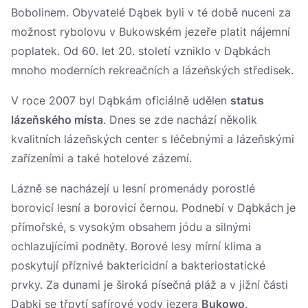
Bobolinem. Obyvatelé Dąbek byli v té době nuceni za
možnost rybolovu v Bukowském jezeře platit nájemní
poplatek. Od 60. let 20. století vzniklo v Dąbkách
mnoho moderních rekreačních a lázeňských středisek.
V roce 2007 byl Dąbkám oficiálně udělen
status
lázeňského místa
. Dnes se zde nachází několik
kvalitních lázeňských center s léčebnými a lázeňskými
zařízeními a také hotelové zázemí.
Lázně se nacházejí u lesní promenády porostlé
borovicí lesní a borovicí černou. Podnebí v Dąbkách je
přímořské, s vysokým obsahem jódu a silnými
ochlazujícími podněty. Borové lesy mírní klima a
poskytují příznivé baktericidní a bakteriostatické
prvky. Za dunami je široká písečná pláž a v jižní části
Dąbki se třpytí safírové vody jezera
Bukowo
.