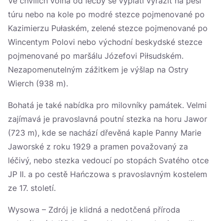
Ve chvílích volna od léčby se vyplatí vyrazit na pěší
túru nebo na kole po modré stezce pojmenované po
Kazimierzu Pułaském, zelené stezce pojmenované po
Wincentym Polovi nebo východní beskydské stezce
pojmenované po maršálu Józefovi Piłsudském.
Nezapomenutelným zážitkem je výšlap na Ostry
Wierch (938 m).
Bohatá je také nabídka pro milovníky památek. Velmi
zajímavá je pravoslavná poutní stezka na horu Jawor
(723 m), kde se nachází dřevěná kaple Panny Marie
Jaworské z roku 1929 a pramen považovaný za
léčivý, nebo stezka vedoucí po stopách Svatého otce
JP II. a po cestě Hańczowa s pravoslavným kostelem
ze 17. století.
Wysowa – Zdrój je klidná a nedotčená příroda