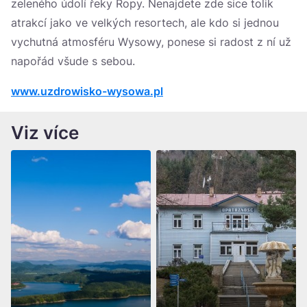
zeleného údolí řeky Ropy. Nenajdete zde sice tolik
atrakcí jako ve velkých resortech, ale kdo si jednou
vychutná atmosféru Wysowy, ponese si radost z ní už
napořád všude s sebou.
www.uzdrowisko-wysowa.pl
Viz více