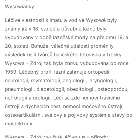
Wysowianky.
Léčivé vlastnosti klimatu a vod ve Wysowé byly
známy již v 18. století a půvabné lázně byly
vybudovány v době lázeňské módy na přelomu 19. a
20. století. Bohužel válečné události proměnily
výsledek úsilí tvůrců haličského letoviska v trosky.
Wysowa – Zdrój tak byla znovu vybudována po roce
1959. Léčebný profil lázní zahrnuje ortopedii,
neurologii, revmatologii, angiologii, laryngologii,
pneumologii, diabetologii, obezitologii, osteoporózu,
nefrologii a urologii. Léčí se zde nemoci trávicího
ústrojí a dýchacích cest, nemoci močového ústrojí,
osteoartikulární, svalový a pojivový systém a stavy po
mastektomii.
Wysowa – Zdrój využívá léčivou sílu přírody