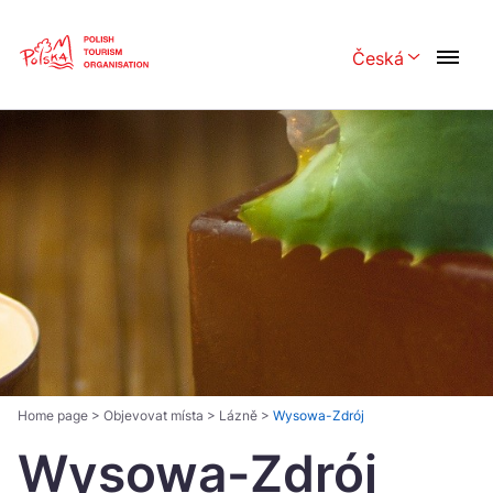
Skip
Link
Česká
Rozwiń menu 
Polski
English
Česká
中国
Dansk
Deutsch
Español
Français
Italiano
Magyar
Nederlands
日本語
Português
Norsk
Home page
>
Objevovat místa
>
Lázně
>
Wysowa-Zdrój
Wysowa-Zdrój
Suomi
Svenska