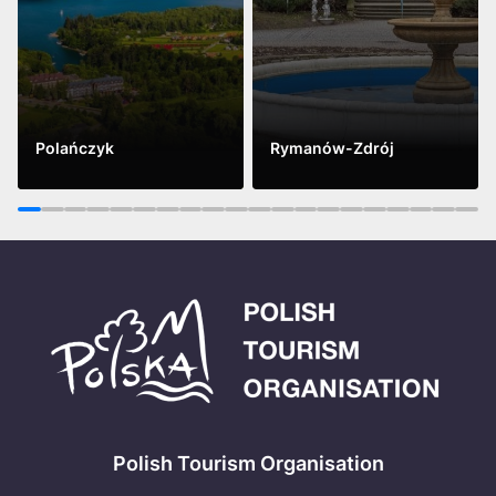
Polańczyk
Rymanów-Zdrój
Vidět víc
Vidět víc
1
2
3
4
5
6
7
8
9
10
11
12
13
14
15
16
17
18
19
20
Polish Tourism Organisation