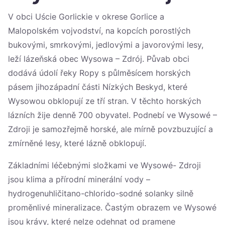
Україна
V obci Uście Gorlickie v okrese Gorlice a
Malopolském vojvodství, na kopcích porostlých
Zamknij
bukovými, smrkovými, jedlovými a javorovými lesy,
leží lázeňská obec Wysowa – Zdrój. Půvab obci
dodává údolí řeky Ropy s půlměsícem horských
pásem jihozápadní části Nízkých Beskyd, které
Wysowou obklopují ze tří stran. V těchto horských
lázních žije denně 700 obyvatel. Podnebí ve Wysowé –
Zdroji je samozřejmě horské, ale mírně povzbuzující a
zmírněné lesy, které lázně obklopují.
Základními léčebnými složkami ve Wysowé- Zdroji
jsou klima a přírodní minerální vody –
hydrogenuhličitano-chlorido-sodné solanky silně
proměnlivé mineralizace. Častým obrazem ve Wysowé
jsou krávy, které nelze odehnat od pramene