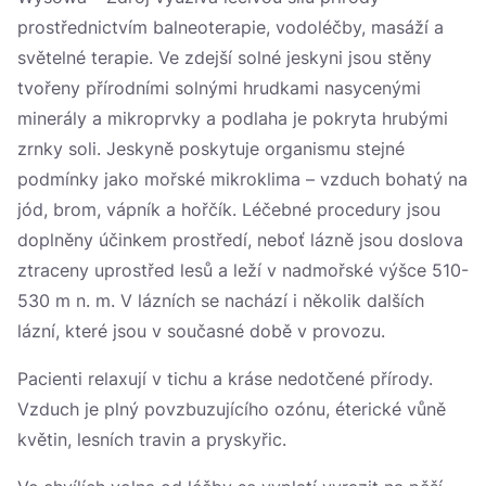
prostřednictvím balneoterapie, vodoléčby, masáží a
světelné terapie. Ve zdejší solné jeskyni jsou stěny
tvořeny přírodními solnými hrudkami nasycenými
minerály a mikroprvky a podlaha je pokryta hrubými
zrnky soli. Jeskyně poskytuje organismu stejné
podmínky jako mořské mikroklima – vzduch bohatý na
jód, brom, vápník a hořčík. Léčebné procedury jsou
doplněny účinkem prostředí, neboť lázně jsou doslova
ztraceny uprostřed lesů a leží v nadmořské výšce 510-
530 m n. m. V lázních se nachází i několik dalších
lázní, které jsou v současné době v provozu.
Pacienti relaxují v tichu a kráse nedotčené přírody.
Vzduch je plný povzbuzujícího ozónu, éterické vůně
květin, lesních travin a pryskyřic.