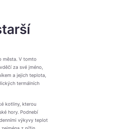
tarší
ho města. V tomto
vděčí za své jméno,
íkem a jejich teplota,
lických termálních
é kotliny, kterou
ské hory. Podnebí
 denními výkyvy teplot
 zejména z nížin,