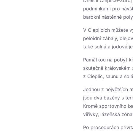
Dnešní Cieplice-Zdró
podmínkami pro návště
barokní nástěnné poly
V Cieplicích můžete vy
peloidní zábaly, olejo
také solná a jodová j
Památkou na pobyt krá
skutečně královském s
z Cieplic, saunu a sol
Jednou z největších a
jsou dva bazény s ter
Kromě sportovního bazé
vířivky, lázeňská zóna
Po procedurách přivít