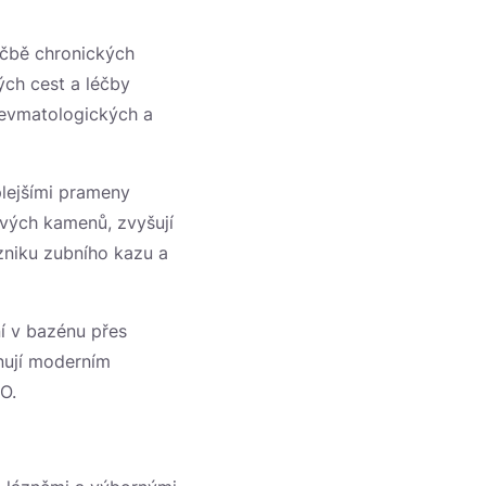
léčbě chronických
ch cest a léčby
 revmatologických a
plejšími prameny
nových kamenů, zvyšují
 vzniku zubního kazu a
ní v bazénu přes
nují moderním
O.