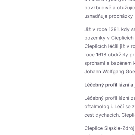
povzbudivě a otužujíc
usnadňuje procházky 
Již v roce 1281, kdy s
pozemky v Cieplicích r
Cieplicích léčili již 
roce 1618 obdržely pr
sprchami a bazénem ke
Johann Wolfgang Goeth
Léčebný profil lázní a 
Léčebný profil lázní za
oftalmologii. Léčí se
cest dýchacích. Ciepl
Cieplice Śląskie-Zdró