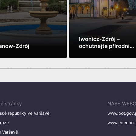
Iwonicz-Zdrój –
anów-Zdrój
ochutnejte přírodní
bohatství!
víc
Vidět víc
2
3
4
5
6
7
8
é stránky
NAŠE WEBO
ské republiky ve Varšavě
www.pot.gov.
Praze
www.edenpols
e Varšavě