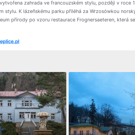
vytvořena zahrada ve francouzském stylu, později v roce 
ém stylu. K lázeňskému parku přiléhá za Wrzosówkou norsk
eum přírody po vzoru restaurace Frognersaeteren, která s
eplice.pl