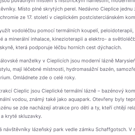
j jsou půvabným místem s historickým náměstím, moderním
vníky. Místo plné skrytých perel. Nedávno Cieplice jednu z
chromie ze 17. století v cieplickém postcisterciánském kom
užít vodoléčbu pomocí termálních koupelí, peloidoterapii, t
vé a minerální inhalace, kinezioterapii a elektro- a světlolé
eskyně, která podporuje léčbu horních cest dýchacích.
lovské manželky v Cieplicích jsou moderní lázně Marysień
tylu, mají léčebné místnosti, hydromasážní bazén, samozř
árium. Omládnete zde o celé roky.
trakcí Cieplic jsou Cieplické termální lázně – bazénový kom
mální vodou, známý také jako aquapark. Otevřeny byly tepr
nu se zde nacházejí atrakce pro děti a ty, kteří chtějí rel
 a kryté skluzavky.
á návštěvníky lázeňský park vedle zámku Schaffgotsch. V 