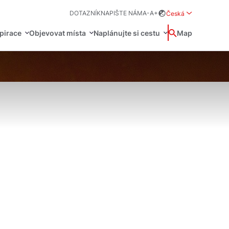
DOTAZNÍK
NAPIŠTE NÁM
A-
A+
Česká
Rozwiń menu wybo
pirace
Objevovat místa
Naplánujte si cestu
Wyszukaj
Map
中国
Zamkn
Français
日本語
O
Zdraví
Svenska