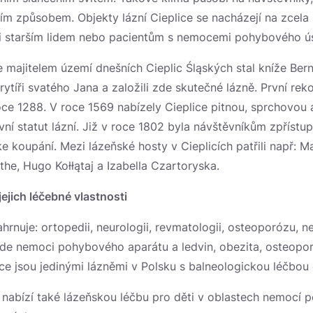
ím způsobem. Objekty lázní Cieplice se nacházejí na zcela
i starším lidem nebo pacientům s nemocemi pohybového úst
e majitelem území dnešních Cieplic Śląských stal kníže Bern
ytíři svatého Jana a založili zde skutečné lázně. První rek
v roce 1288. V roce 1569 nabízely Cieplice pitnou, sprchovou
vní statut lázní. Již v roce 1802 byla návštěvníkům zpříst
 koupání. Mezi lázeňské hosty v Cieplicích patřili např: M
e, Hugo Kołłątaj a Izabella Czartoryska.
jejich léčebné vlastnosti
hrnuje: ortopedii, neurologii, revmatologii, osteoporózu, nef
 zde nemoci pohybového aparátu a ledvin, obezita, osteopo
ice jsou jedinými lázněmi v Polsku s balneologickou léčbou
j nabízí také lázeňskou léčbu pro děti v oblastech nemocí 