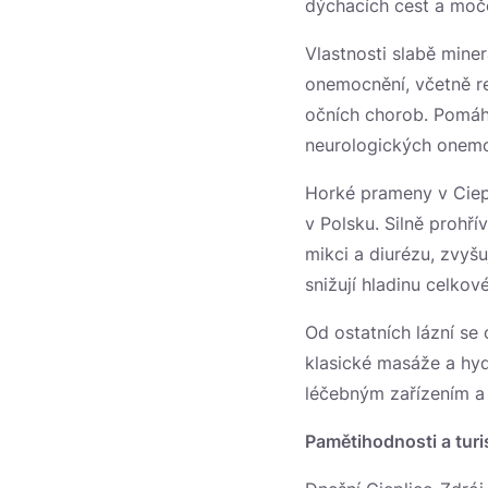
dýchacích cest a moč
Vlastnosti slabě miner
onemocnění, včetně r
očních chorob. Pomáhá
neurologických onemo
Horké prameny v Ciepl
v Polsku. Silně prohří
mikci a diurézu, zvyšu
snižují hladinu celkov
Od ostatních lázní se
klasické masáže a hyd
léčebným zařízením a 
Pamětihodnosti a turis