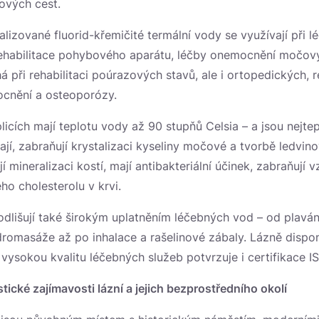
ových cest.
alizované fluorid-křemičité termální vody se využívají při 
ehabilitace pohybového aparátu, léčby onemocnění močový
 při rehabilitaci poúrazových stavů, ale i ortopedických,
cnění a osteoporózy.
icích mají teplotu vody až 90 stupňů Celsia – a jsou nejte
vají, zabraňují krystalizaci kyseliny močové a tvorbě ledvi
jí mineralizaci kostí, mají antibakteriální účinek, zabraňují
ého cholesterolu v krvi.
 odlišují také širokým uplatněním léčebných vod – od plavá
romasáže až po inhalace a rašelinové zábaly. Lázně dispo
vysokou kvalitu léčebných služeb potvrzuje i certifikace IS
tické zajímavosti lázní a jejich bezprostředního okolí