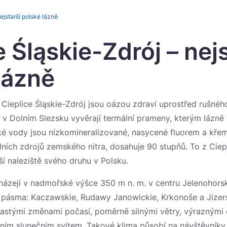
ejstarší polské lázně
e Śląskie-Zdrój – nejs
lázně
ě Cieplice Śląskie-Zdrój jsou oázou zdraví uprostřed rušné
v Dolním Slezsku vyvěrají termální prameny, kterým lázně 
cké vody jsou nízkomineralizované, nasycené fluorem a křem
lních zdrojů zemského nitra, dosahuje 90 stupňů. To z Ciep
ší naleziště svého druhu v Polsku.
házejí v nadmořské výšce 350 m n. m. v centru Jelenohorsk
á pásma: Kaczawskie, Rudawy Janowickie, Krkonoše a Jizer
častými změnami počasí, poměrně silnými větry, výraznými
ním slunečním svitem. Takové klima působí na návštěvníky,