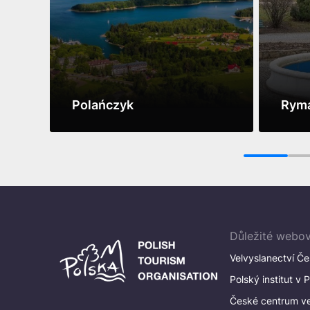
Polańczyk
Rym
Vidět víc
Vidět 
1
Důležité webov
Velvyslanectví Če
Polský institut v 
České centrum v