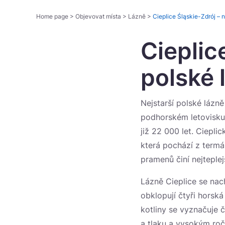
Home page
>
Objevovat místa
>
Lázně
>
Cieplice Śląskie-Zdrój – n
Cieplic
polské 
Nejstarší polské lázn
podhorském letovisku 
již 22 000 let. Ciepli
která pochází z termá
pramenů činí nejteplej
Lázně Cieplice se nac
obklopují čtyři horsk
kotliny se vyznačuje 
a tlaku a vysokým roč