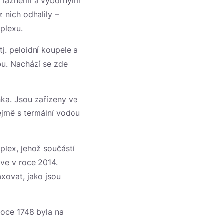
i lázněmi a výbornými
 nich odhalily –
plexu.
j. peloidní koupele a
čbu. Nachází se zde
ka. Jsou zařízeny ve
ejmě s termální vodou
plex, jehož součástí
ve v roce 2014.
axovat, jako jsou
roce 1748 byla na