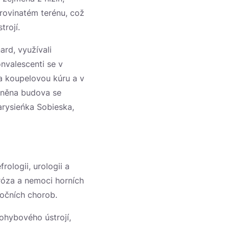
 rovinatém terénu, což
rojí.
ard, využívali
onvalescenti se v
 a koupelovou kúru a v
upněna budova se
arysieńka Sobieska,
rologii, urologii a
róza a nemoci horních
 očních chorob.
pohybového ústrojí,