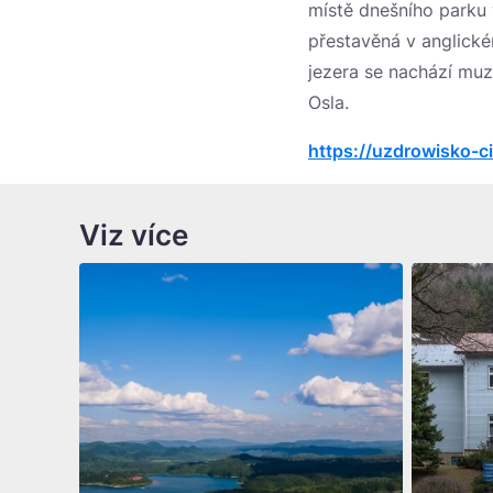
místě dnešního parku 
přestavěná v anglick
jezera se nachází muz
Osla.
https://uzdrowisko-ci
Viz více