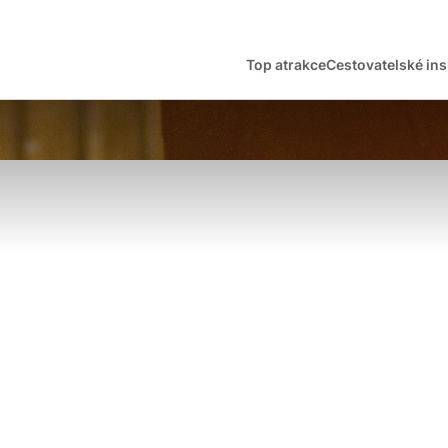
Top atrakce
Cestovatelské ins
English
Česká
Deutsch
Español
Magyar
Nederlands
óna
Města
Peníze v Polsku
UNESC
Norsk
Suomi
Lázně
Termály