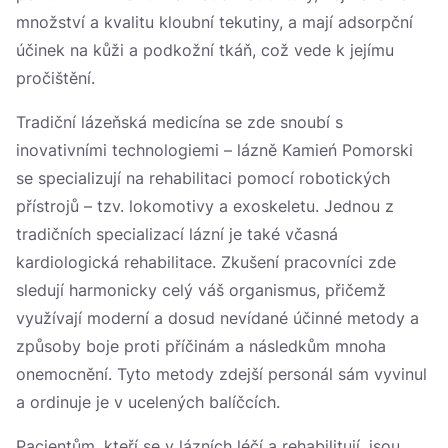
množství a kvalitu kloubní tekutiny, a mají adsorpční
účinek na kůži a podkožní tkáň, což vede k jejímu
pročištění.
Tradiční lázeňská medicína se zde snoubí s
inovativními technologiemi – lázně Kamień Pomorski
se specializují na rehabilitaci pomocí robotických
přístrojů – tzv. lokomotivy a exoskeletu. Jednou z
tradičních specializací lázní je také včasná
kardiologická rehabilitace. Zkušení pracovníci zde
sledují harmonicky celý váš organismus, přičemž
využívají moderní a dosud nevídané účinné metody a
způsoby boje proti příčinám a následkům mnoha
onemocnění. Tyto metody zdejší personál sám vyvinul
a ordinuje je v ucelených balíčcích.
Pacientům, kteří se v lázních léčí a rehabilitují, jsou