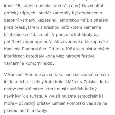
konci 15. století dostala katedrála nový hlavní oltář –
gotický triptych. Interiér katedrály byl obohacen o
barokní varhany, kazatelnu, lektorskou mříž s oltářem
před presbytářem a krásnou mříž kolem kamenné
křtitelnice ze 13. století. V podzemí katedrály byli
pohřbeni západopomořanští vévodové a biskupové z
Kamieńe Pomorského. Od roku 1964 se v historických
interiérech katedrály koná Mezinárodní festival
varhanní a komorní hudby.
V Kamieńi Pomorském se také nachází skutečná oáza
klidu a ticha – jediný katedrální klášter v Polsku. Je to
nadpozemské místo, které musí navštívit každý
návštěvník a turista. A využít můžete samozřejmě i
moře – půvabný přístav Kamień Pomorski vás zve na
plavbu lodí bílé flotily.