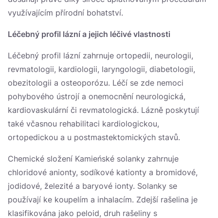
využívajícím přírodní bohatství.
Léčebný profil lázní a jejich léčivé vlastnosti
Léčebný profil lázní zahrnuje ortopedii, neurologii,
revmatologii, kardiologii, laryngologii, diabetologii,
obezitologii a osteoporózu. Léčí se zde nemoci
pohybového ústrojí a onemocnění neurologická,
kardiovaskulární či revmatologická. Lázně poskytují
také včasnou rehabilitaci kardiologickou,
ortopedickou a u postmastektomických stavů.
Chemické složení Kamieńské solanky zahrnuje
chloridové anionty, sodíkové kationty a bromidové,
jodidové, železité a baryové ionty. Solanky se
používají ke koupelím a inhalacím. Zdejší rašelina je
klasifikována jako peloid, druh rašeliny s