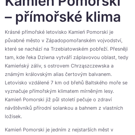
Kamień Pomorski
Україна
– přímořské klima
Zamknij
Krásné přímořské letovisko Kamień Pomorski je
půvabné město v Západopomořanském vojvodství,
které se nachází na Trzebiatowském pobřeží. Přesněji
tam, kde řeka Dziwna vytváří záplavovou oblast, tedy
Kamieńský záliv, s ostrovem Chrząszczewska a
známým královským alias čertovým balvanem.
Letovisko vzdálené 7 km od břehů Baltského moře se
vyznačuje přímořským klimatem mírněným lesy.
Kamień Pomorski již půl století pečuje o zdraví
návštěvníků přírodní solankou a bahnem z vlastních
ložisek.
Kamień Pomorski je jedním z nejstarších měst v