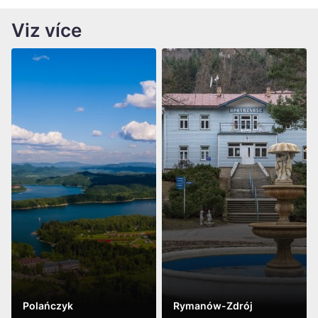
Viz více
Polańczyk
Rymanów-Zdrój