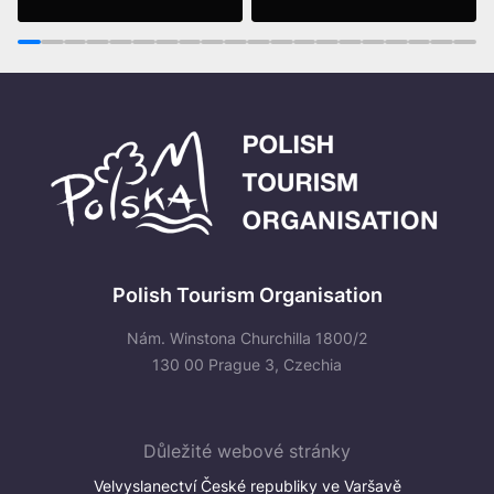
Vidět víc
Vidět víc
1
2
3
4
5
6
7
8
9
10
11
12
13
14
15
16
17
18
19
20
Polish Tourism Organisation
Nám. Winstona Churchilla 1800/2
130 00 Prague 3, Czechia
Důležité webové stránky
Velvyslanectví České republiky ve Varšavě