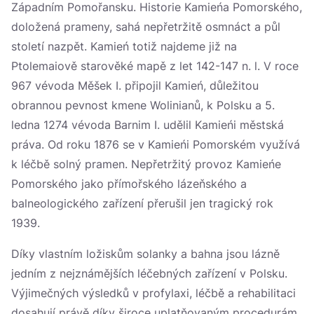
Západním Pomořansku. Historie Kamieńa Pomorského,
doložená prameny, sahá nepřetržitě osmnáct a půl
století nazpět. Kamień totiž najdeme již na
Ptolemaiově starověké mapě z let 142-147 n. l. V roce
967 vévoda Měšek I. připojil Kamień, důležitou
obrannou pevnost kmene Wolinianů, k Polsku a 5.
ledna 1274 vévoda Barnim I. udělil Kamieńi městská
práva. Od roku 1876 se v Kamieńi Pomorském využívá
k léčbě solný pramen. Nepřetržitý provoz Kamieńe
Pomorského jako přímořského lázeňského a
balneologického zařízení přerušil jen tragický rok
1939.
Díky vlastním ložiskům solanky a bahna jsou lázně
jedním z nejznámějších léčebných zařízení v Polsku.
Výjimečných výsledků v profylaxi, léčbě a rehabilitaci
dosahují právě díky široce uplatňovaným procedurám