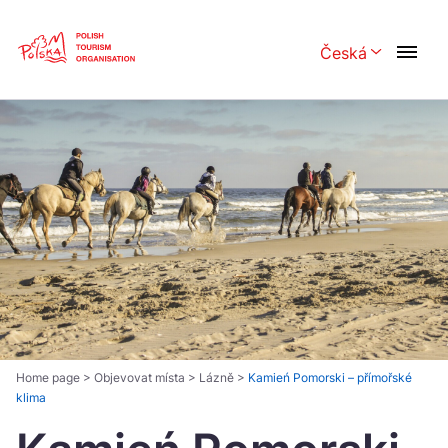
Skip
Link
Česká
Rozwiń menu 
Polski
English
Česká
中国
Dansk
Deutsch
Español
Français
Italiano
Magyar
Nederlands
日本語
Português
Norsk
Home page
>
Objevovat místa
>
Lázně
>
Kamień Pomorski – přímořské
klima
Suomi
Svenska