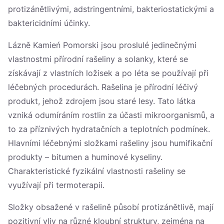
protizánětlivými, adstringentními, bakteriostatickými a
baktericidními účinky.
Lázně Kamień Pomorski jsou proslulé jedinečnými
vlastnostmi přírodní rašeliny a solanky, které se
získávají z vlastních ložisek a po léta se používají při
léčebných procedurách. Rašelina je přírodní léčivý
produkt, jehož zdrojem jsou staré lesy. Tato látka
vzniká odumíráním rostlin za účasti mikroorganismů, a
to za příznivých hydratačních a teplotních podmínek.
Hlavními léčebnými složkami rašeliny jsou humifikační
produkty – bitumen a huminové kyseliny.
Charakteristické fyzikální vlastnosti rašeliny se
využívají při termoterapii.
Složky obsažené v rašelině působí protizánětlivě, mají
pozitivní vliv na různé kloubní struktury, zejména na