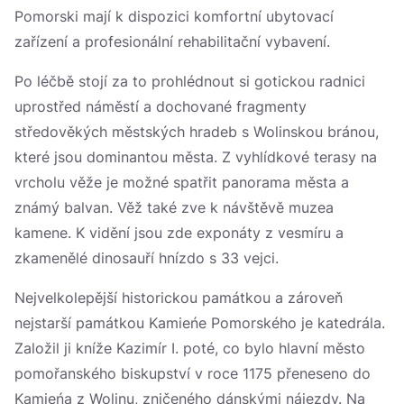
Pomorski mají k dispozici komfortní ubytovací
zařízení a profesionální rehabilitační vybavení.
Po léčbě stojí za to prohlédnout si gotickou radnici
uprostřed náměstí a dochované fragmenty
středověkých městských hradeb s Wolinskou bránou,
které jsou dominantou města. Z vyhlídkové terasy na
vrcholu věže je možné spatřit panorama města a
známý balvan. Věž také zve k návštěvě muzea
kamene. K vidění jsou zde exponáty z vesmíru a
zkamenělé dinosauří hnízdo s 33 vejci.
Nejvelkolepější historickou památkou a zároveň
nejstarší památkou Kamieńe Pomorského je katedrála.
Založil ji kníže Kazimír I. poté, co bylo hlavní město
pomořanského biskupství v roce 1175 přeneseno do
Kamieńa z Wolinu, zničeného dánskými nájezdy. Na