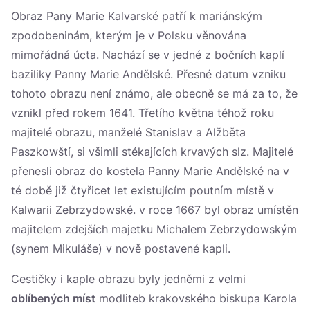
Obraz Pany Marie Kalvarské patří k mariánským
zpodobeninám, kterým je v Polsku věnována
mimořádná úcta. Nachází se v jedné z bočních kaplí
baziliky Panny Marie Andělské. Přesné datum vzniku
tohoto obrazu není známo, ale obecně se má za to, že
vznikl před rokem 1641. Třetího května téhož roku
majitelé obrazu, manželé Stanislav a Alžběta
Paszkowští, si všimli stékajících krvavých slz. Majitelé
přenesli obraz do kostela Panny Marie Andělské na v
té době již čtyřicet let existujícím poutním místě v
Kalwarii Zebrzydowské. v roce 1667 byl obraz umístěn
majitelem zdejších majetku Michalem Zebrzydowským
(synem Mikuláše) v nově postavené kapli.
Cestičky i kaple obrazu byly jedněmi z velmi
oblíbených míst
modliteb krakovského biskupa Karola