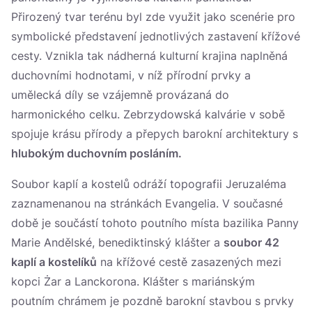
Přirozený tvar terénu byl zde využit jako scenérie pro
symbolické představení jednotlivých zastavení křížové
cesty. Vznikla tak nádherná kulturní krajina naplněná
duchovními hodnotami, v níž přírodní prvky a
umělecká díly se vzájemně provázaná do
harmonického celku. Zebrzydowská kalvárie v sobě
spojuje krásu přírody a přepych barokní architektury s
hlubokým duchovním posláním.
Soubor kaplí a kostelů odráží topografii Jeruzaléma
zaznamenanou na stránkách Evangelia. V současné
době je součástí tohoto poutního místa bazilika Panny
Marie Andělské, benediktinský klášter a
soubor 42
kaplí a kostelíků
na křížové cestě zasazených mezi
kopci Żar a Lanckorona. Klášter s mariánským
poutním chrámem je pozdně barokní stavbou s prvky