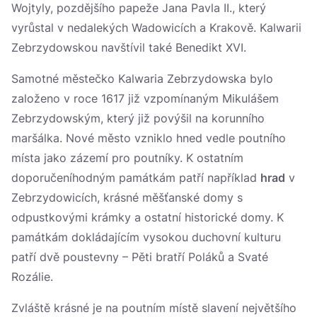
Wojtyly, pozdějšího papeže Jana Pavla II., který
vyrůstal v nedalekých Wadowicích a Krakově. Kalwarii
Zebrzydowskou navštívil také Benedikt XVI.
Samotné městečko Kalwaria Zebrzydowska bylo
založeno v roce 1617 již vzpomínaným Mikulášem
Zebrzydowským, který již povýšil na korunního
maršálka. Nové město vzniklo hned vedle poutního
místa jako zázemí pro poutníky. K ostatním
doporučeníhodným památkám patří například
hrad
v
Zebrzydowicích, krásné měšťanské domy s
odpustkovými krámky a ostatní historické domy. K
památkám dokládajícím vysokou duchovní kulturu
patří dvě poustevny – Pěti bratří Poláků a Svaté
Rozálie.
Zvláště krásné je na poutním místě slavení největšího