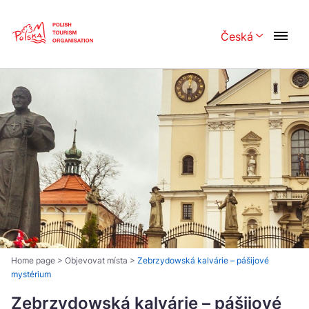
Skip
Link
Česká
Rozwiń menu 
Polski
English
Česká
中国
Dansk
Deutsch
Español
Français
Italiano
Magyar
Nederlands
日本語
Português
Norsk
Home page
>
Objevovat místa
>
Zebrzydowská kalvárie – pášijové
mystérium
Suomi
Svenska
Zebrzydowská kalvárie – pášijové