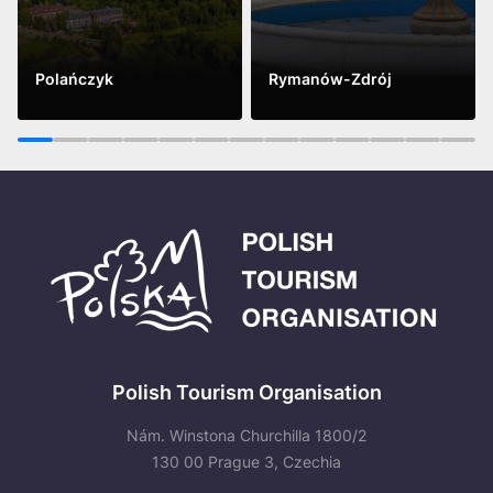
Polańczyk
Rymanów-Zdrój
Vidět víc
Vidět víc
1
2
3
4
5
6
7
8
9
10
11
12
13
Polish Tourism Organisation
Nám. Winstona Churchilla 1800/2
130 00 Prague 3, Czechia