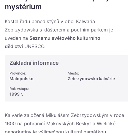
Україна
mystérium
Zamknij
Kostel řadu benediktýnů v obci Kalwaria
Zebrzydowska s klášterem a poutním parkem je
uveden na
Seznamu světového kulturního
dědictví
UNESCO.
Základní informace
Provincie:
Město:
Malopolsko
Zebrzydowská kalvárie
Rok vstupu:
1999 r.
Kalvárie založená Mikulášem Zebrzydowským v roce
1600 na pohraničí Makovských Beskyt a Wielické
pahorkatiny je výjimečnou kulturní památkou.